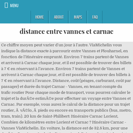
MENU
HOME
ABOUT
MAPS
FAQ
distance entre vannes et carnac
Ce chiffre moyen peut varier d'un jour à l'autre. ViaMichelin vous indique la distance exacte à parcourir entre Vannes et Plouharnel, en fonction de l’itinéraire emprunté. Environ 7 trains partent de Vannes et arrivent à Carnac chaque jour, et il est possible de trouver des billets à 7 € en réservant à l’avance. Environ 7 trains partent de Vannes et arrivent à Carnac chaque jour, et il est possible de trouver des billets à 7 € en réservant à l’avance. Distance, coût (péages, carburant, coût par passager) et durée du trajet Carnac - Vannes, en tenant compte du trafic routier Pour chaque mode de transport, vous pourrez calculer le trajet et la durÃ©e estimÃ©e pour effectuer un voyage entre Vannes et Carnac. Par exemple, vous aurez le calcul de la distance pour un trajet routier, Ã vÃ©lo, Ã pieds ou encore en transports publics (bus, metro, tram, train). 20 km de Saint-Philibert: Itinéraire Carnac Lorient, Combien de kilomètres entre Lorient et Carnac ? Itinéraire Carnac - Vannes ViaMichelin. En voiture, la distance est de 32.8 km, pour une durÃ©e d'environ . Inclut la distance à vol d'oiseau, le trajet, le point médian, un planificateur d'itinéraire, le trajet aérien et une carte interactive. 33 km de Saint-Philibert: Itinéraire Carnac Saint-Nazaire, Combien de kilomètres entre Saint-Nazaire et Carnac ? Les voies express sont gratuites entre Rennes/Lorient, Ploërmel/Vannes, Nantes/Vannes. Find all the transport options for your trip from Vannes to Carnac right here. La feuille de route ci-dessus, concernant l'itinÃ©raire Vannes et Carnac, reprÃ©sente l'itinÃ©raire le plus rapide pour ce trajet. Aller en voiture de Carnac à Vannes . Parmi les 30 plus grandes villes de France métropolitaine, la ville la plus proche de Carnac est la Ville de Rennes à une distance de 121 km. Distance 26km Comparez le prix des trains entre Vannes et Carnac Avec virail, vous pouvez comparer les prix des trains entre Vannes et Carnac en un clin d'œil. Le trajet est effectué principalement via Voie Express de Nantes à Brest et D 768. Vannes est situÃ© dans la rÃ©gion Bretagne et Carnac est situÃ© dans la rÃ©gion Bretagne. C'est également la manière la plus rapide. Nous avons estimé le coût de votre trajet à 4.11€ pour une voiture avec du "Diesel" pour carburant. TEL: 02 97 57 00 25 - FAX : 02 97 57 20 10 sarlhuby@yahoo.fr Ne perdez plus votre temps à chercher votre billet pas cher ou votre trajet le plus rapide ou avec le moins de km, Mappy vous permet de comparer tous les modes de transport et tous les horaires pour votre itinéraire de Nantes à Carnac (en prenant en compte le trafic en temps réel). Distance entre Carnac à Vannes La distance entre Carnac et Vannes est de 33 kilomètres, il vous faudra h pour rejoindre Vannes en voiture avec une vitesse moyenne de 56km/h. http://www.mobilboard.com/fr/agence/segway/carnac, Thermometre Frontal Infrarouge 2 en 1 : Température du corps, surface et objets. Environ 7 trains partent de Vannes et arrivent à Carnac chaque jour, et il est possible de trouver des billets à 7 € en réservant à l’avance. La distance à parcourir est calculée à 143.6 kilomètres. Il faut en moyenne 1 h 13 min pour parcourir en train la distance de 26 km entre Vannes et Carnac. La distance entre Vannes et Carnac est de 26 km. Le point médian du trajet se trouve aux coordonnées suivantes : . Distance entre Vannes (France) et Colmar (France) en kilomètres et miles en voiture (auto, bus, moto) et en avion (à vol d'oiseau), durée - temps trajet et itinéraire sur la carte. Le point médian géographique entre Rennes et Carnac se situe à 59,92 km de distance entre les deux points, le relèvement est de 241,15°.Il est situé ici : France, Metropolitan France, Brittany, Morbihan, Vannes, Caro (France, France métropolitaine, Bretagne, Morbihan, Vannes, Caro). Prenez connaissance des emplacements des radars automatiques autour de Carnac pour ne pas avoir de mauvaises surprises durant votre voyage. Distance entre Vannes à Carnac La distance entre Vannes et Carnac est de 34 kilomètres, il vous faudra h pour rejoindre Carnac en voiture avec une vitesse moyenne de 60km/h. C'est le meilleur itinéraire pour aller de Vannes à Brest. Sur la carte routière, le trajet Carnac - Vannes à parcourir en voiture ou en autocar (les itinéraires des train étant souvent très différents) indique une distance de km et le temps du voyage est de .. Il ya 307.13 km de distance entre Vannes et Blois et il ya 387 km par la route.. Durée du voyage de Vannes à Blois: 3 heures 34 minutes. Calculer combien de kilomètres, coûts de carburant, heures de vol et heures de voyage de Carnac Vannes La distance la plus courte (à vol d'oiseau) entre Carnac et Vannes est de 25,26 km. Itinéraire de Carnac à Vannes 34 min 2,30 € Départ à 18h13, arrivée prévue à 18h46 Distance : 31,5 km Carburant : 2,30 € Prix basé sur une voiture de taille moyenne - B7 (Gazole) ViaMichelin vous accompagne dans la détermination du meilleur itinéraire pour vous au travers de différentes options et vous propose par défaut 2 à 3 itinéraires dont le coût, la distance et le temps varient. Le temps de conduite sera approximativement de . La distance entre Vannes et Carnac est de 25.6 km en ligne doite (Ã vol d'oiseau). Trajet par route: -- (- ) D'après le planificateur d'itinéraire, le trajet le plus court entre Carnac et Nantes est de . Trouver toutes les options de transport pour votre voyage de Vannes à Carnac-Plage ici. Il faut en moyenne 1 h 13 min pour parcourir en train la distance de 26 km entre Vannes et Carnac. Distance: 121,66 km. Bien entendu toutes les distances présentes sur cette page sont calculées à vol d'oiseau! Venir à Vannes. Prendre à droite et rejoindre D768 (4,9 (7,1 15. En voiture : le réseau routier morbihannais et breton vous permet de vous déplacer en toute facilité. Si vous dÃ©sirez consulter l'itinÃ©raire entre Vannes et Carnac en Bus, mÃ©tro, tramway ou en train, il suffit de revenir au formulaire en haut de page et de changer le mode de voyage en choisissant "Transports Publics" et de valider ensuite. ViaMichelin vous accompagne dans la détermination du meilleur itinéraire pour vous au travers de différentes options et vous propose par défaut 2 à 3 itinéraires dont le coût, la distance et … Ainsi faites des économies sur le coût ou la durée, en trouvant le trajet Carnac Vannes adapté à vos besoins. Distance entre Carnac-Plage (Bretagne) et Vannes (Bretagne) en voiture, vélo, à pieds ou en transports publics (bus, tram, metro, train). Sur la carte routière, le trajet Laillé - Vannes à parcourir en voiture ou en autocar (les itinéraires des train étant souvent très différents) indique une distance de km et le temps du voyage est de .. Départ à 11h12, arrivée prévue à 11h49 Distance : 32,9 km Carburant : 2,40 € Elle permet aussi le calcul de l'itinÃ©raire en transport en donnant diverses indications sur les distances et diffÃ©rents trajets entre ces 2 villes. Cette page vous premet de calculer un itinÃ©raire routier entre Vannes et Carnac, le calcul d'itinÃ©raire autoroute. ViaMichelin vous indique la distance exacte à parcourir entre Vannes et Baden, en fonction de l’itinéraire emprunté. Vous pourrez aussi vous rendre au lien ci-aprÃ¨s pour prendre connaissances de l'itinÃ©raire retour entre Carnac et Vannes, ainsi que les diffÃ©rentes durÃ©es des trajets. Durée du voyage de Vannes à Brest: 1 heure 52 min. Calculer combien de kilomètres, coûts de carburant La distance à parcourir de Carnac-Plage à Vannes-Meucon Airport est de 42.6 km pour une durée totale d'environ 1h33mn . En ligne droite, la distance Carnac - Vannes est de km. Environ 6 trains partent de Carnac et arrivent à Vannes chaque jour, et il est possible de trouver des billets à 7 € en réservant à l’avance. En vÃ©lo la distance est de pour une durÃ©e de trajet de . La distance entre Carnac Morbihan et Arradon Morbihan est de ....La durée de conduite estimée pour le trajet est de ... et la route principale pour cet itinéraire est le ....La distance à vol d'oiseau entre Carnac et Arradon est de . Distance entre Carnac (France) et Vannes (France) en kilomètres et miles en voiture (auto, bus, moto) et en avion (à vol d'oiseau), durée - temps trajet et itinéraire sur la carte. Le point médian du trajet se trouve aux coordonnées suivantes : . Ce chiffre moyen peut varier d'un jour à l'autre. Le trajet le plus rapide en voiture entre Vannes et Carnac se fait en 0 heures 31 minutes.La distance à parcourir entre les deux communes morbihannaise est calculée à 33 kilomètres.Le trajet est effectué principalement via Voie Express de Nantes à Brest et … Distance: 25,26 km. Environ 9 trains partent de Vannes et arrivent à Plouharnel—Carnac chaque jour, et il est possible de trouver des billets à 8,40 € en réservant à l’avance. Itinéraire de Carnac à Vannes 33 min 2,25 € Départ à 12h59, arrivée prévue à 13h33 Distance : 31,4 km ... Passer par Carnac et continuer D119 sur 700 mètres (4,1 km - 7 min) 13. La distance à parcourir entre les deux communes morbihannaise est calculée à 33 kilomètres. Le trajet Vannes / Carnac sera mis Ã jour en consÃ©quence. Le rapport entre la distance calculÃ©e (entre Vannes et Carnac) et la distance en ligne droite (Ã vol d'oiseau) est de 1.28 : donc la distance de l'itinÃ©raire calculÃ© est Ã©quivalent Ã 128% de la distance en ligne droite. Vérifiez la carte et calculez l'itinéraire entre les deux villes. Ainsi, nous réaliserons vos trajets locaux sur Vannes et sa région et vos déplacements toutes distances. La distance pour cet itinÃ©raire (32.8 km) dÃ©passe de 7.20 km la distance en ligne droite (25.6 km). Durée du voyage de Vannes à Blois: 3 heures 34 minutes. Le rapport entre la distance calculée (entre Vannes et Carnac) et la distance en ligne droite (à vol d'oiseau) est de 1.28 : donc la distance de l'itinéraire calculé est équivalent à 128% de la distance en ligne droite . Le point médian géographique entre Carnac et Rennes se situe à 59,92 km de distance entre les deux points, le r