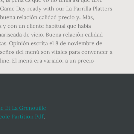
se Et La Grenouille
cole Partition Pdf
,