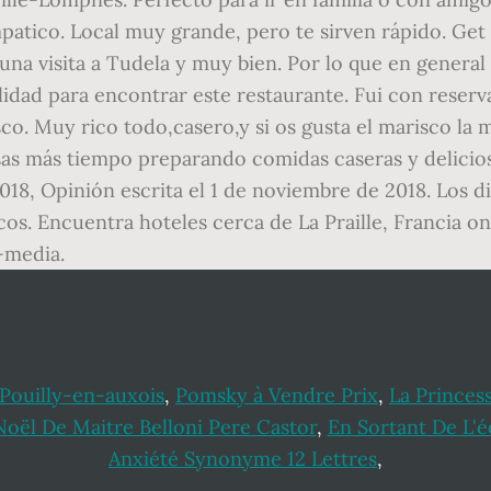
 Pouilly-en-auxois
,
Pomsky à Vendre Prix
,
La Princes
Noël De Maitre Belloni Pere Castor
,
En Sortant De L'é
Anxiété Synonyme 12 Lettres
,