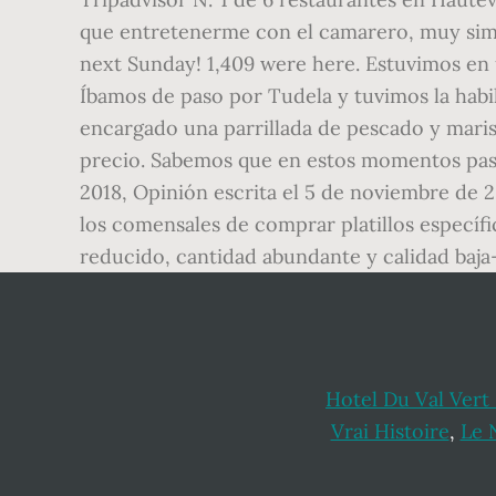
Hotel Du Val Vert
Vrai Histoire
,
Le 