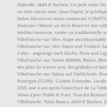
Maleville. Ab64 € Buchen. Un petit resto Où 
un hôte choyé avec, dans l’esprit, le privil
Saône Découvrez notre restaurant COMPTOIR 
Itinéraire Obtenir un devis Réserver une ta
méditerranéenne, variée ou traditionnelle s
Villefranche-sur-Mer, étape incontournable 
Villefranche-sur-Mer Essen und Trinken: Auf
Cafés - angezeigt nach Küche, Preis und Lag
Villefranche-sur-Saône (69400), Rhône, Rhô
des plats du terroir avec des grillades et b
Villefranche-sur-Saône auf ViaMichelin. Res
Rouergue (12200) : Cuisine Française, Local
2019, soit 4 ans après l'ouverture de La Tab
Mises à jour Publié le 9 avr. Tous les Restau
Villefranche, Pasta Bianca. Ab50 € Buchen. 