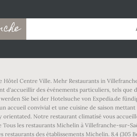
nche
que Hôtel Centre Ville. Mehr Restaurants in Villefra
 d'accueillir des événements particuliers, tels que 
nn werden Sie bei der Hotelsuche von Expedia.de fünd
 un accueil convivial et une cuisine de saison mettan
ly orientated. Notre restaurant climatisé vous accue
Tous les restaurants Michelin à Villefranche-sur-Saô
 restaurants des établissements Michelin. 8.4 (305 B