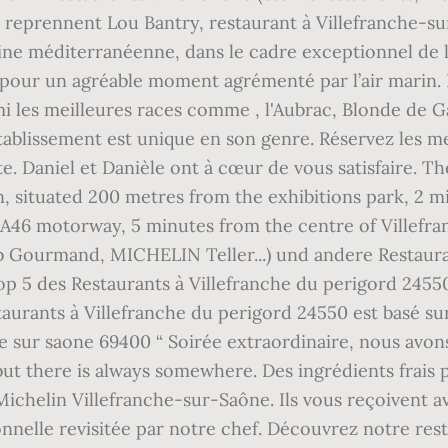
n reprennent Lou Bantry, restaurant à Villefranche-su
ine méditerranéenne, dans le cadre exceptionnel de l
e pour un agréable moment agrémenté par l’air marin. 
i les meilleures races comme , l'Aubrac, Blonde de Ga
établissement est unique en son genre. Réservez les m
e. Daniel et Danièle ont à cœur de vous satisfaire. T
n, situated 200 metres from the exhibitions park, 2 m
e A46 motorway, 5 minutes from the centre of Villefr
b Gourmand, MICHELIN Teller...) und andere Restauran
op 5 des Restaurants à Villefranche du perigord 2455
aurants à Villefranche du perigord 24550 est basé sur
 sur saone 69400 “ Soirée extraordinaire, nous avons 
ut there is always somewhere. Des ingrédients frais 
 Michelin Villefranche-sur-Saône. Ils vous reçoivent a
onnelle revisitée par notre chef. Découvrez notre rest