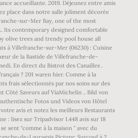
ance accueillante. 2019. Déjeunez entre amis
ez place dans notre salle joliment décorée
efranche-sur-Mer Bay, one of the most
ur.. Its contemporary designed comfortable
 olive trees and trendy pool house all
ts à Villefranche-sur-Mer (06230) : Cuisine
cœur de la Bastide de Villefranche-de-
edi. En direct du Bistrot des Canailles .
français ? 201 waren hier. Comme à la
ts frais sélectionnés par nos soins sur des
 Côté Saveurs auf ViaMichelin .. Bild von
3 authentische Fotos und Videos von Hôtel
otre avis et notez les meilleurs Restaurants
: lisez sur Tripadvisor 1.448 avis sur 18
n se sent "comme à la maison " avec du
franche-de-Lauragais Picture: Surcouf à 2