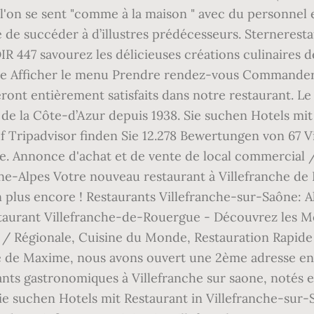
l'on se sent "comme à la maison " avec du personnel 
ège de succéder à d’illustres prédécesseurs. Sternere
447 savourez les délicieuses créations culinaires d
ble Afficher le menu Prendre rendez-vous Commander. 
eront entièrement satisfaits dans notre restaurant. L
de la Côte-d’Azur depuis 1938. Sie suchen Hotels mit
 Tripadvisor finden Sie 12.278 Bewertungen von 67 V
e. Annonce d'achat et de vente de local commercial /
ne-Alpes Votre nouveau restaurant à Villefranche de
ien plus encore ! Restaurants Villefranche-sur-Saône: 
taurant Villefranche-de-Rouergue - Découvrez les Me
e / Régionale, Cuisine du Monde, Restauration Rapide
le de Maxime, nous avons ouvert une 2ème adresse en c
rants gastronomiques à Villefranche sur saone, notés e
Sie suchen Hotels mit Restaurant in Villefranche-sur