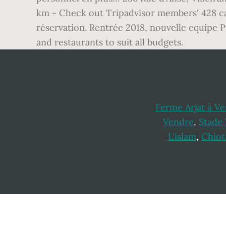
km - Check out Tripadvisor members' 428 ca
réservation. Rentrée 2018, nouvelle equipe Pub
and restaurants to suit all budgets.
Ferme Arjat à V
Vendre
,
Stade
L'islam
,
Chiot
Footer