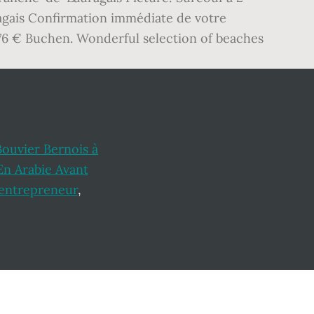
agais Confirmation immédiate de votre
. Ab76 € Buchen. Wonderful selection of beaches
Bouvier Bernois à
En Arabie Avant
-entrepreneur
,