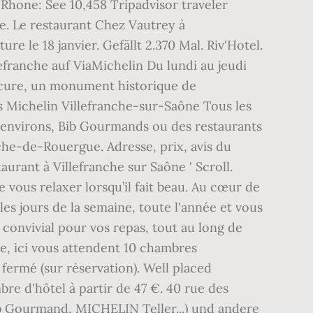
Rhone: See 10,458 Tripadvisor traveler
re. Le restaurant Chez Vautrey à
e le 18 janvier. Gefällt 2.370 Mal. Riv'Hotel.
efranche auf ViaMichelin Du lundi au jeudi
Obscure, un monument historique de
s Michelin Villefranche-sur-Saône Tous les
x environs, Bib Gourmands ou des restaurants
che-de-Rouergue. Adresse, prix, avis du
urant à Villefranche sur Saône ' Scroll.
vous relaxer lorsqu’il fait beau. Au cœur de
les jours de la semaine, toute l'année et vous
 convivial pour vos repas, tout au long de
le, ici vous attendent 10 chambres
 fermé (sur réservation). Well placed
re d'hôtel à partir de 47 €. 40 rue des
ib Gourmand, MICHELIN Teller...) und andere