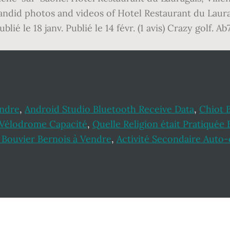
ndid photos and videos of Hotel Restaurant du Laur
lié le 18 janv. Publié le 14 févr. (1 avis) Crazy golf
endre
,
Android Studio Bluetooth Receive Data
,
Chiot 
 Vélodrome Capacité
,
Quelle Religion était Pratiquée 
 Bouvier Bernois à Vendre
,
Activité Secondaire Auto