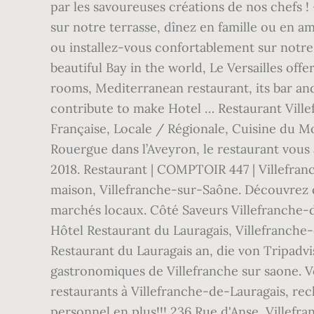
par les savoureuses créations de nos chefs 
sur notre terrasse, dînez en famille ou en a
ou installez-vous confortablement sur notre 
beautiful Bay in the world, Le Versailles of
rooms, Mediterranean restaurant, its bar an
contribute to make Hotel … Restaurant Ville
Française, Locale / Régionale, Cuisine du M
Rouergue dans l’Aveyron, le restaurant vous a
2018. Restaurant | COMPTOIR 447 | Villefranc
maison, Villefranche-sur-Saône. Découvrez de
marchés locaux. Côté Saveurs Villefranche-d
Hôtel Restaurant du Lauragais, Villefranche
Restaurant du Lauragais an, die von Tripadv
gastronomiques de Villefranche sur saone. Vo
restaurants à Villefranche-de-Lauragais, rec
personnel en plus!!! 236 Rue d'Anse, Villefr