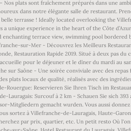
! – Nos plats sont fraîchement préparés dans une ambi
moureux dans notre élégante salle de restaurant. Pren
belle terrasse ! Ideally located overlooking the Vill
fers a unique experience in the heart of the Côte d’Az
d enchanting terrace view, swimming pool bordered by
franche-sur-Mer - Découvrez les Meilleurs Restauran
onde, Restauration Rapide 2019. Situé à deux pas du 
ccueille pour le déjeuner et le dîner du mardi au sam
he sur Saône - Une soirée conviviale avec des repas 
s plats locaux de qualité, réalisés avec des ingrédien
e-Rouergue: Reservieren Sie Ihren Tisch im Restauant
-de-Lauragais: Surcouf à 2 km - Schauen Sie sich 39
isor-Mitgliedern gemacht wurden. Vous aussi donnez v
us sortez à Villefranche-de-Lauragais, Haute-Garonne 
herchez par prix, quartier, etc. Un petit resto Où l'o
anche-sur-Saône. Hotel Restaurant du Lauragais, Ville