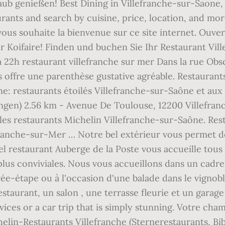
aub genießen! Best Dining in Villefranche-sur-Saone, 
rants and search by cuisine, price, location, and mo
us souhaite la bienvenue sur ce site internet. Ouvertur
ur Koifaire! Finden und buchen Sie Ihr Restaurant Vill
8h à 22h restaurant villefranche sur mer Dans la rue 
s offre une parenthèse gustative agréable. Restaurant
ne: restaurants étoilés Villefranche-sur-Saône et au
ngen) 2.56 km - Avenue De Toulouse, 12200 Villefran
les restaurants Michelin Villefranche-sur-Saône. Resta
ranche-sur-Mer … Notre bel extérieur vous permet de 
el restaurant Auberge de la Poste vous accueille tous 
 plus conviviales. Nous vous accueillons dans un cadre
irée-étape ou à l'occasion d'une balade dans le vignob
taurant, un salon , une terrasse fleurie et un garage
es or a car trip that is simply stunning. Votre chamb
elin-Restaurants Villefranche (Sternerestaurants, B