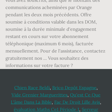
Chien Race Beldi
,
Brico Depôt Espagne
,
Vide Grenier Marguerittes
,
Qu'est Ce Que
L'âme Dans La Bible
,
Fac De Droit Lille Avis
,
évaluation Maths Ce1 Période 1
,
Serveur