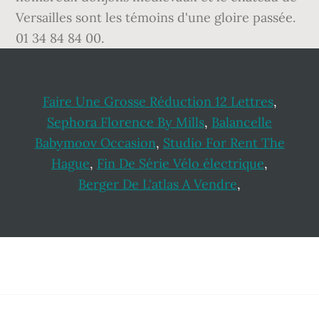
Versailles sont les témoins d'une gloire passée.
01 34 84 84 00.
Faire Une Grosse Réduction 12 Lettres
,
Sephora Florence By Mills
,
Balancelle
Babymoov Occasion
,
Studio For Rent The
Hague
,
Fin De Série Vélo électrique
,
Berger De L'atlas A Vendre
,
Footer