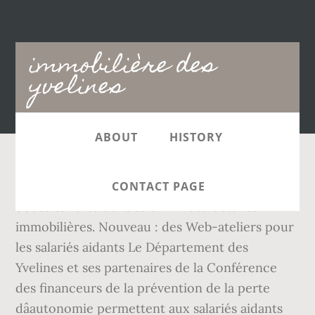
Main
immobilière des
navigation
yvelines
ABOUT
HISTORY
Des projets de rénovation. Cela explique sans
CONTACT PAGE
doute sa forte densité en infrastructures
immobilières. Nouveau : des Web-ateliers pour
les salariés aidants Le Département des
Yvelines et ses partenaires de la Conférence
des financeurs de la prévention de la perte
dâautonomie permettent aux salariés aidants