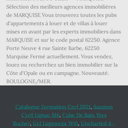
Catalogue Formation Cerf 2021
,
Saumon
Cyril Lignac M6
,
Cube De Bain Yves
Rocher
,
Ucl Logement Wifi
,
Uncharted 4 -