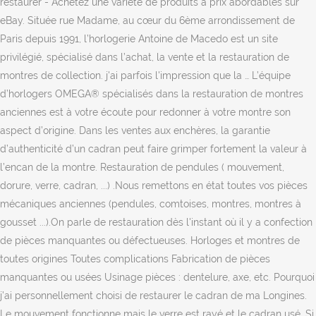
restaurer - Achetez une variété de produits à prix abordables sur
eBay. Située rue Madame, au cœur du 6ème arrondissement de
Paris depuis 1991, l’horlogerie Antoine de Macedo est un site
privilégié, spécialisé dans l’achat, la vente et la restauration de
montres de collection. j'ai parfois l'impression que la … L’équipe
d’horlogers OMEGA® spécialisés dans la restauration de montres
anciennes est à votre écoute pour redonner à votre montre son
aspect d’origine. Dans les ventes aux enchères, la garantie
d’authenticité d’un cadran peut faire grimper fortement la valeur à
l’encan de la montre. Restauration de pendules ( mouvement,
dorure, verre, cadran, ...) .Nous remettons en état toutes vos pièces
mécaniques anciennes (pendules, comtoises, montres, montres à
gousset ...).On parle de restauration dès l'instant où il y a confection
de pièces manquantes ou défectueuses. Horloges et montres de
toutes origines Toutes complications Fabrication de pièces
manquantes ou usées Usinage pièces : dentelure, axe, etc. Pourquoi
j’ai personnellement choisi de restaurer le cadran de ma Longines.
Le mouvement fonctionne mais le verre est rayé et le cadran usé. Si