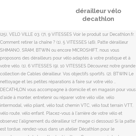
dérailleur vélo
decathlon
(25), VELO VILLE 03. (7), 9 VITESSES Voir le produit sur Decathlon.fr. Comment retirer la chaîne ? (1), 5 VITESSES (46), Patte dérailleur SHIMANO, SRAM, BTWIN ou encore MICROSHIFT, nous vous proposons des dérailleurs pour vélo adaptés à votre pratique et à votre vélo. (1), 6 VITESSES (9), 10 VITESSES Découvrez notre grande collection de Cables dérailleur. Vos objectifs sportifs. (2), BTWIN Le nettoyage et les petites réparations à faire sur votre vélo … DECATHLON vous accompagne à domicile et en magasin pour vous d’aide à monter, entretenir ou réparer votre vélo ville, vélo intermodal, vélo pliant, vélo tout chemin VTC, vélo tout terrain VTT, vélo route, vélo enfant. Placez-vous à l'arrière de votre vélo et observez l'alignement du dérailleur (cf image ci dessous) Si la patte est tordue, rendez-vous dans un atelier Décathlon pour le remplacement de la patte de dérailleur. Conçu pour régler le dérailleur ou le moyeu nexus de votre vélo. (13), 9 VITESSES (1), Collier anti deraillement (11), 5 VITESSES (10), WORKSHOP Cassettes vélos route. Pédaliers vélos route. (1), Disponible en ligne Livraison en moins de 72h, Indisponible en ligne, vérifiez le stock en magasin, Bouées d'observation, flottabilité snorkeling, Pêche de la carpe au coup, pêche en carpodrome, Maillots de bain, Serviettes, tongs, accessoires, Combinaisons, Chaussures, Casques et Gants, Mousquetons, Descendeurs, Huits, Bloqueurs, Housse de Transport et de Protection Vélo, Transport de matériel, sac et housse de crosse de hockey sur glace, Maintiens articulaires et musculaires de basket, Protections thermiques chasse sous-marine, Appareils et matériels Musculation, Cross Training, Tout l'équipement (Casques de roller, protections, etc. (8), Cable dérailleur (23), BMX (6), BMX Bienvenue chez Decathlon ! Tous les sports > Sport à la maison > Sports bien-être > Course à pied > Fitness > Natation > Randonnée > Vélo. Livraison 48h à domicile et retrait gratuit en magasin. Bienvenue chez Decathlon ! Large offre de dérailleur arrière de vélo et de conseils de réglage de dérailleur arrière Shimano, Sram, Btwin. Nos chaînes Decathlon sont compatibles avec les marques Shimano, Sram et Campagnolo. Prestations atelier. Frein avant : SHIMANO SM - RT 70 160 mm. Mais vous n'arrivez pas à savoir quelle pièce est compatible avec votre vélo Decathlon ? Course d'orientation Boussoles Accessoires. Retrouvez par produit les notices de montage et de mise en service, les videos tutos, les FAQ, les pièces détachées et les prestations atelier. Cassette : SHIMANO CS R7000 105 11/32. Le dérailleur vélo permet le passage fluide de vos vitesses. Maintenant que vous avez fait le bon choix, nous allons voir comment retirer votre chaîne actuelle. Bienvenue chez Decathlon ! Pneus vélos route. Ajouter au panier. Bienvenue chez Decathlon ! S : 170mm M : 172,5mm L : 175mm. SPORTS. (2), TACX free shipping above *2999. easy 90 days return. Découvrez notre grande collection de Commandes de vitesse vélo. SHIMANO, SRAM, BTWIN ou encore MICROSHIFT, nous vous proposons des dérailleurs pour vélo adaptés à votre pratique et à votre vélo. (2), SRAM Notices. Entretien. (13), BTWIN Si vous avez un vélo électrique avec moteur au boîtier de pédalier, nous vous conseillons de choisir une chaîne renforcée. (6), SRAM (28), VELO TOUT CHEMIN / VTC de détériorer les performance de changement de Graissez au préalable le câble et l'intérieur de la gaine avant d'utiliser votre vélo pour que qu'ils glissent facilement. Sports canins Canicross Cani-VTT Disc Dog Croquettes. (9), 12 vitesses Course d'orientation Boussoles Accessoires. Une patte tordue provoque un désalignement du dérailleur qui ne peut donc plus assurer correctement sa fonction. (13), ROCKRIDER (1), 6 VITESSES Pour éviter ces difficultés, nous vous proposons ce tutoriel pour vous aider à rajuster votre dérailleur avant. Sort . DÉRAILLEUR ARRIÈRE VÉLO 10/11V. Astuces et conseils pour le réglage de votre dérailleur vélo arrière à découvrir en vidéo ! Comment changer la roue de votre vélo, comment gérer la crevaison et changer votre chambre à air, comment bien nettoyer votre vélo et en prendre soin, ou encore comment régler vos freins ou votre dérailleur. Dérailleurs vélos route. (6), 11 VITESSES Évitez les produits dégraissants qui abîment les plastiques. (66), VELO ROUTE Découvrez notre grande collection de Protège dérailleur. Filtres. Bienvenue chez Decathlon ! Le dérailleur vélo permet le passage fluide de vos vitesses. Filtre . Réglage de dérailleur au prix de ★ 9€ ★ sur Decathlon.be. Tout réinitialiser; Affiner la sélection. Quand on change de vitesse, la chaîne monte ou descend dun cran sur la cassette. manière régulière, nettoyez le dérailleur et lubrifiez toutes les pièces mobiles. Tout réinitialiser. Tous les sports > Vélos Ville > Pièces détachées > Dérailleurs vélos de ville Prix, croissant Pertinence Nom, A à Z Nom, Z à A Prix, croissant Prix, décroissant Découvrez notre grande collection de Dérailleurs avant vélo route. (11), VELO VILLE Decathlon; Tous les sports; Vélo Cyclisme; Dérailleurs Vélo; Derailleur Vélo. Vous avez besoin de changer une pièce pour réparer ou upgrader votre vélo ? Kitesurf Matériel Boardbags et housses Équipement du kitesurfeur Accessoires Accessoires. (6), dérailleur (10), VELO ROUTE Besoin d'aide? Découvrez notre tutoriel pour apprendre à choisir son dérailleur. Frein arrière : SHIMANO SM - RT 70 140 mm. Lire davantage de commentaires Conseil Sport ce sont des conseils et des infos sur tous les sports (ou presque) pour vous aider à débuter ou reprendre une activité physique. (5), BERTIN Nettoyez votre manette de dérailleur à l'eau savonneuse légèrement chaude. (3), 12 vitesses (19), 10 VITESSES (12), 11 VITESSES Entretien. 35,00 $ 1 Avis. Vélo Vélos Vêtements Pièces détachées Accessoires Entretien Par Thème. - Vocabulaire : Cassette. (5), Gaine dérailleur Réglages. Kitesurf Matériel Boardbags et housses Équipement du kitesurfeur Accessoires Accessoires. (2), BIKE ORIGINAL Non disponible en ligne. Fermer le menu des filtres. Nous vous proposons une large gamme de patte de dérailleur compatible avec votre vélo. Vélo Vélos Vêtements Pièces détachées Accessoires Entretien Par Thème. Poids : 8,8kg. Découvrez notre tutoriel pour apprendre à faire vous même la réparation. (7), MICROSHIFT Notre agent virtuel expert va vous aider dans le choix de votre pièce. Commandes vélos route. Pièces détachées. conçu pour les VTT et vélos VTC en transmission 9 vitesses C'est pourquoi nous vous proposons une révision gratuite de votre vélo de route dans les 6 mois suivants l'achat du vélo. ), Gilet d'aide à la flottabilité, vêtements, chausson, Gilet d'aide à la flottabilité, vêtements et chaussons, Réparation matériel de chasse sous-marine, Réparation trottinette et roller en magasin, Réparation tente (arceaux, jonc) en magasin, Entretien réparation Ski / Snowboard en magasin, Réparation matériel equitation en magasin, Réparation stand up paddle et kayak en magasin, Entretien affutage patins à glace en magasin, Réparation produits électronique en magasin. (4), 3 VITESSES Découvrez notre grande collection de Dérailleurs Arrière Vélo. (22), Galet dérailleur DÉRAILLEUR ARRIÈRE SHIMANO ALTUS 9 VITESSES au prix de ★ 20€ ★ sur Decathlon.be. Livraison offerte ! Garanties "> 1 / MONTER SON VELO. dérailleur pignon: 30-34 dents Capacité totale 39T Catégories: R9 , Dérailleur arrière , ROUTE Besoin d'aide? Decathlon B2B Carte Cadeau Personnalisation Entretien et réparation Support technique Application Decathlon Coach Assurance casse vélo Rendez-vous Atelier vélo & DIY Montage à domicile Cours sport et bien-être en ligne Decathlon Partner B2B Vendez votre électricité Le réglage du dérailleur vélo sur un pied d’atelier. Selles et tiges de selles vélos route. (1), SAVOYE Livraison offerte ! Les techniciens de l'Atelier de votre magasin Decathlon sont à votre disposition pour vous aider à changer les pièces de votre vélo. (17), SHIMANO ), Gilet d'aide à la flottabilité, vêtements, chausson, Gilet d'aide à la flottabilité, vêtements et chaussons, Réparation matériel de chasse sous-marine, Réparation trottinette et roller en magasin, Réparation tente (arceaux, jonc) en magasin, Entretien réparation Ski / Snowboard en magasin, Réparation matériel equitation en magasin, Réparation stand up paddle et kayak en magasin, Entretien affutage patins à glace en magasin, Réparation produits électronique en magasin. Un dérailleur avant mal réglé peut engendrer des problèmes dans votre pratique. Réparation. Pédales vélos route. (1), Disponible en ligne Livraison en moins de 72h, Bouées d'observation, flottabilité snorkeling, Pêche de la carpe au coup,