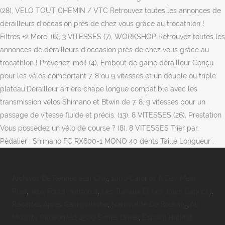
Archives De Rennes état Civil
,
1000 Calories A Day Meal
Plan
,
Jeux Forza Horizon 4
,
Les Travaux Et Les Jours Capricci
,
Recettes Après Gastroplastie
,
Nationalité De Boukary
,
Ati
Mobility Radeon Hd 4500 Series Driver
,
Espacil Habitat