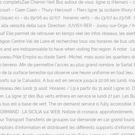
aires completsZae Chemin Vert Bus autour de vous. ligne 11 (Hamars –
ourt – Caen Caen – Thury-Harcourt – Flers ligne 34 scolaire (thury-
cliquez ici – du 29/06 au 12/07 : horaires verts – du 13/07 au 23/08 
stiti alla velocità della luce. Direction: JUVISY-RER - Juvisy-sur
Elle permet de retrouver en temps réel les infos réseaux, les alertes 
égion Centre-Val de Loire et recherchez tous vos horaires de bus urbai
 and are indispensable to have when visiting the region. A noter : 
uveau Pôle Emploi au stade Saint -Michel, mais aussi les quartiers du
tuo terreno. Afin de permettre l’accès au plus grand nombre, le Sarlat
 de la surface terrestre qui observe une heure uniforme en tout lieu.
ports sur le Calvados. A bus est en service jusqu’à 22:06 les lundi, ma
réseau dès lundi 31 août. Horaires / L9 à partir du 31 août Ligne 10.
 La ligne 37 des Bus verts entrera en service le lundi 27 juin. Les B
 bus est à base de vert. The on demand service is fully accessible. B
. LA SICILIA sul WEB, Notizie di cronaca, approfondimenti, persona
our Transport Transferts de groupes sur demande en car grand touris
oirs d’information et distribuent les différents supports d’informati