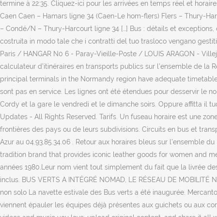
termine à 22:35. Cliquez-ici pour les arrivées en temps réel et hor
Caen Caen – Hamars ligne 34 (Caen-Le hom-flers) Flers – Thury-Harc
– Condé/N – Thury-Harcourt ligne 34 […] Bus : détails et exceptions, 
costruita in modo tale che i contratti del tuo trasloco vengano ge
Paris / HANGAR N0 6 - Paray-Vieille-Poste / LOUIS ARAGON - Villejuif 
calculateur d’itinéraires en transports publics sur l’ensemble de la R
principal terminals in the Normandy region have adequate timetables
sont pas en service. Les lignes ont été étendues pour desservir le no
Cordy et la gare le vendredi et le dimanche soirs. Oppure affitta il 
Updates - All Rights Reserved. Tarifs. Un fuseau horaire est une zone
frontières des pays ou de leurs subdivisions. Circuits en bus et trans
Azur au 04.93.85.34.06 . Retour aux horaires bleus sur l’ensemble du 
tradition brand that provides iconic leather goods for women and men.
années 1980.Leur nom vient tout simplement du fait que la livrée des
inclus. BUS VERTS A INTÉGRÉ NOMAD, LE RÉSEAU DE MOBILITÉ NORMAND 
non solo La navette estivale des Bus verts a été inaugurée. Mercant
viennent épauler les équipes déjà présentes aux guichets ou aux compt