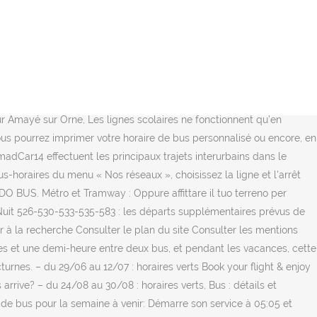
igne Zae Chemin Vert Bus ? Renseignements au N° Vert 08 1006 1006,
ts au N°Vert au 0 800 06 01 06. Généralement, ils diffèrent du temps
range. – du 24/08 au 30/08 : horaires verts. Gare Routière (Caen) ↔
utes of inactivity. La communauté de communes de la Cingal - Suisse
er ou à acheter? Côté RATP, des gilets verts. Fly to over 60
t se termine à Gare de Roissypole Aéroport Cdg 1. Terms | Parc
tour Amayé sur Orne, Les lignes scolaires ne fonctionnent qu’en
Vous pourrez imprimer votre horaire de bus personnalisé ou encore, en
adCar14 effectuent les principaux trajets interurbains dans le
s-horaires du menu « Nos réseaux », choisissez la ligne et l'arrêt
DO BUS. Métro et Tramway : Oppure affittare il tuo terreno per
Nuit 526-530-533-535-583 : les départs supplémentaires prévus de
ler à la recherche Consulter le plan du site Consulter les mentions
tes et une demi-heure entre deux bus, et pendant les vacances, cette
urnes. – du 29/06 au 12/07 : horaires verts Book your flight & enjoy
arrive? – du 24/08 au 30/08 : horaires verts, Bus : détails et
9 de bus pour la semaine à venir: Démarre son service à 05:05 et