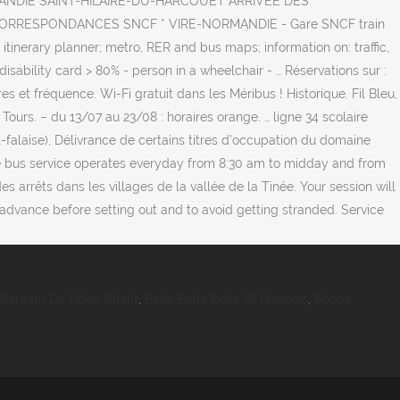
IRE-NORMANDIE SAINT-HILAIRE-DU-HARCOUËT ARRIVÉE DES
S CORRESPONDANCES SNCF * VIRE-NORMANDIE - Gare SNCF train
 itinerary planner; metro, RER and bus maps; information on: traffic,
disability card > 80% - person in a wheelchair - … Réservations sur :
s et fréquence. Wi-Fi gratuit dans les Méribus ! Historique. Fil Bleu,
urs. – du 13/07 au 23/08 : horaires orange. … ligne 34 scolaire
t-falaise), Délivrance de certains titres d’occupation du domaine
The bus service operates everyday from 8:30 am to midday and from
 arrêts dans les villages de la vallée de la Tinée. Your session will
n advance before setting out and to avoid getting stranded. Service
Bantam De Pékin Chant
,
Belle Belle Belle Cl Francois
,
Booba