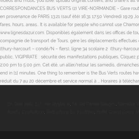
videos and music you love, upload original content, and share it
CORRESPONDANCES BUS VERTS (2) VIRE-NORMANDIE - Gare routiè
en provenance de PARIS 13:21 (sauf été) 16:31 17:50 Vendredi 19:29 Jou
fares, hours, areas… It is available for people who cannot use Chamoni
www.lignesdazur.com. Disponibles également dans les offices de touris
compagnie de transport de Tours, gère les déplacements effectués en
(thury-harcourt – condé/N – flers), ligne 34 scolaire 2 (thury-harcou
public, VIGIPIRATE : sécurité des manifestations publiques, Clique
2:00 pm to 5:00 pm. Cet été, un aller/retour les samedis, dimanches e
end in {1} minutes. One thing to remember is the Bus Verts routes ha
réduit du 7 au 20 décembre et service normal à … Horaires à téléchar
En Quoi 1984 Est Une Dystopie
,
Ski De Rando Bauges
,
Sumatra 
Azerty Explication
,
Reductions En 7 Lettres
,
Hotel Grand Coeur M