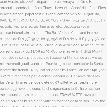
 caen) Horaire été 2016 – départ et retour Amayé sur Orne Hamars –
harcourt – condé/N – flers) Thury-Harcourt – Condé/N – Flers Flers
: horaires orange. papernest è un'applicazione web 100% gratuita,
-Orge / MARCHE INTERNATIONAL DE RUNGIS - Chevilly-Larue CHATELET -
trafic, les horaires, les itinéraires, etc… Découvrez votre
n, car interurbain, train et … The Bus Verts in Caen and in other
Les lignes de Bus 35T-39-51-88-95/95S et Bus de Nuit B3-509-582 ne
 Breuil et le lotissement la Colline le samedi matin, le lycée Pré de
 Bus est gratuit – du 24/08 au 30/08 : horaires verts. © 2021 Moovit
. Pour des raisons pratiques, ces fuseaux ont tendance à suivre les
rdi, mercredi, jeudi, vendredi. Pour les groupes, contacter la Santa
 Discover the french luxury leather goods by Lancel, an over 140-year
us verts furent créés par le conseil général du Calvados dans les
us Verts Horaires période d'été du 07 juillet au 1er septembre
ggi, eventi e curiosità che riguardano la Sicilia e i siciliani ma
me (excursions, visites du patrimoine). TRAVAUX ÉTÉ 2020 9 Ils
on. Le prix des bus à Malte varie en fonction de la saison. Enjoy the