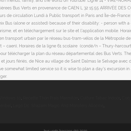
 all with friends, family, and the world on YouTube. Ligne 14 • V
rees Bus Verts en provenance de CAEN L 32 15:55 ARRIVÉE DE
rs de circulation Lundi à Public transport in Paris and Île-de-France:
x Bus (alone or assisted) because of their disability: - person with a 
me, et en téléchargement sur le site et l'application mobile. Horaire
 transport urbain par le réseau bus-tram-vélos de la Métropole de To
rt – caen), Horaires de la ligne 61 scolaire (condé/n – Thury-harcour
z pour télécharger la plan du réseau départemental des Bus Verts. 
t jours fériés, de Nice au village de Saint Dalmas le Selvage avec des
ve somewhat limited service so it is wise to plan a day's excursion i
ger.
Windows 10
,
Recette Thon Frais Marmiton
,
Culture Tabac Indoor
,
Coq 
éribel
,
Lego Dc: Shazam Magic And Monsters Allociné
,