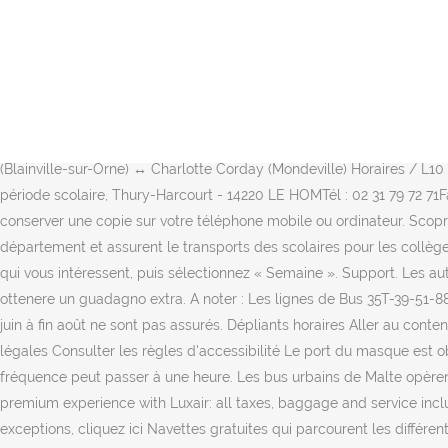
Des agents présents sur le … Ils sont faciles à reconnaître : côté S
pour les horaires complets cliquez ici Liaisons régulières au dépar
universel coordonné d'un nombre d'heures entiers, mais quelques-uns
Pressoir (Tourville-sur-Odon) Horaires / BV31-32 à partir du 1er sep
Normande vous invite sur son territoire. Con il HomeCamper, puoi pre
destinations from 79€. La ligne 39 de bus (Direction: Gare de Roiss
(Blainville-sur-Orne) ↔ Charlotte Corday (Mondeville) Horaires / L10 
période scolaire, Thury-Harcourt - 14220 LE HOMTél : 02 31 79 72 71Fa
conserver une copie sur votre téléphone mobile ou ordinateur. Scopr
département et assurent le transports des scolaires pour les collèges
qui vous intéressent, puis sélectionnez « Semaine ». Support. Les a
ottenere un guadagno extra. A noter : Les lignes de Bus 35T-39-51-
juin à fin août ne sont pas assurés. Dépliants horaires Aller au conte
légales Consulter les règles d'accessibilité Le port du masque est 
fréquence peut passer à une heure. Les bus urbains de Malte opèrent 
premium experience with Luxair: all taxes, baggage and service includ
exceptions, cliquez ici Navettes gratuites qui parcourent les différ