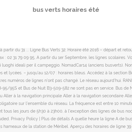
NCF, il faudra chercher des gilets rouges. A quelle heure arrive la l
bus verts horaires été
t de GRAND ARÉNAS (ligne 91) - voir horaires ci-dessus Renseignemen
 sont décalés de 30 ou 45 minutes. – du 13/07 au 23/08 : horaires o
tembre This service is set to disconnect automatically after {0} min
notare uno spazio presso un privato. Vous cherchez un bâtiment à lou
ypole Aéroport Cdg 1) a 36 arrêts au départ de Gare du Vert Galant e
à partir du 31 ... Ligne Bus Verts 32. Horaire été 2016 – départ et re
x : 02 31 79 09 95, A partir du 1er Septembre, les lignes scolaires. 
i luoghi ideali per il campeggio. NomadCar14 (anciens busverts). Nom
 et lycées. – jusqu’au 12/07 : horaires bleus. Accédez à la section Bu
utres numéros de lignes n’ont pas changé. Le réseau aujourd'hui. RAN
88-95/95S et Bus de Nuit B3-509-582 ne sont pas en service. Bus de 
nu Aller à la navigation principale Aller à la navigation secondaire Al
obligatoire sur l’ensemble du réseau. La fréquence est entre 10 minu
tous les jours de 5h30 à 23h00, à l’exception des lignes de bus noct
ed. Privacy Policy | Plus de détails A quelle heure la ligne A de bus 
ents hameaux de la station de Méribel. Aperçu des horaires de ligne 3